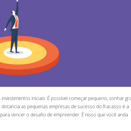
nvestimentos iniciais. É possível começar pequeno, sonhar gr
e distancia as pequenas empresas de sucesso do fracasso é a
para vencer o desafio de empreender. É nisso que você anda