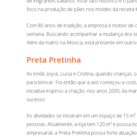
de imigrantes italianos. Esse fato histórico é o p
foco na produção de pães nos moldes da receita it
Com 80 anos de tradição, a empresa é motivo de or
semana. Buscando acompanhar a mudança dos tempos
Além da matriz na Mooca, está presente em outros
Preta Pretinha
As irmãs Joyce, Lucia e Cristina, quando criança
para brincar. Foi então que a avó começou a cost
iniciativa inspirou a criação, nos anos 2000, da 
sucesso.
As atividades se iniciaram em um espaço de 15 m²
pessoas. Atualmente, a loja tem 120 m² e possui bo
empresarial, a Preta Pretinha possui forte atuaçã