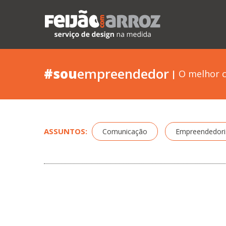
#sou
empreendedor
|
O melhor c
ASSUNTOS:
Comunicação
Empreendedor