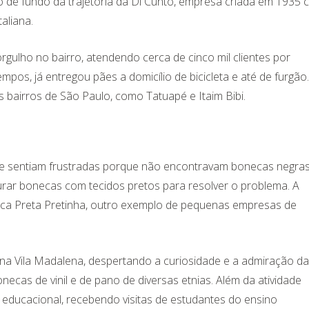
ano de fundo da trajetória da Di Cunto, empresa criada em 1935
aliana.
gulho no bairro, atendendo cerca de cinco mil clientes por
, já entregou pães a domicílio de bicicleta e até de furgão.
 bairros de São Paulo, como Tatuapé e Itaim Bibi.
s, se sentiam frustradas porque não encontravam bonecas negra
urar bonecas com tecidos pretos para resolver o problema. A
marca Preta Pretinha, outro exemplo de pequenas empresas de
 na Vila Madalena, despertando a curiosidade e a admiração d
necas de vinil e de pano de diversas etnias. Além da atividade
o educacional, recebendo visitas de estudantes do ensino