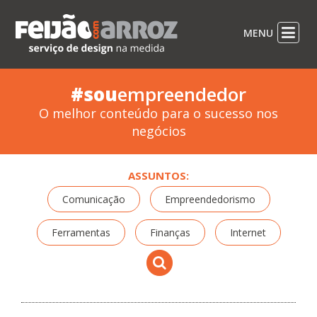
MENU
#sou
empreendedor
O melhor conteúdo para o sucesso nos
negócios
ASSUNTOS:
Comunicação
Empreendedorismo
Ferramentas
Finanças
Internet