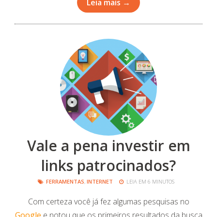
Leia mais →
Vale a pena investir em
links patrocinados?
FERRAMENTAS
,
INTERNET
LEIA EM 6 MINUTOS
Com certeza você já fez algumas pesquisas no
Google
e notou que os primeiros resultados da busca