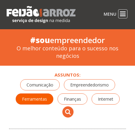
MENU
#sou
empreendedor
O melhor conteúdo para o sucesso nos
negócios
ASSUNTOS:
Comunicação
Empreendedorismo
Ferramentas
Finanças
Internet