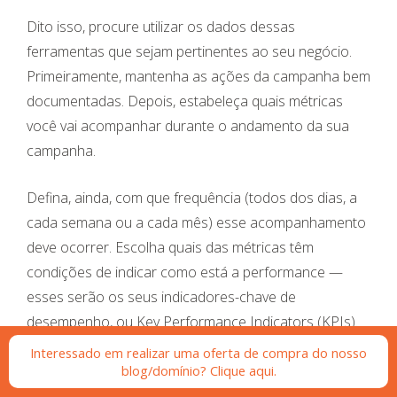
Dito isso, procure utilizar os dados dessas
ferramentas que sejam pertinentes ao seu negócio.
Primeiramente, mantenha as ações da campanha bem
documentadas. Depois, estabeleça quais métricas
você vai acompanhar durante o andamento da sua
campanha.
Defina, ainda, com que frequência (todos dos dias, a
cada semana ou a cada mês) esse acompanhamento
deve ocorrer. Escolha quais das métricas têm
condições de indicar como está a performance —
esses serão os seus indicadores-chave de
desempenho, ou Key Performance Indicators (KPIs).
Interessado em realizar uma oferta de compra do nosso
Assim, você terá as informações necessárias para
blog/domínio? Clique aqui.
saber o que deu certo e o que não funcionou como o