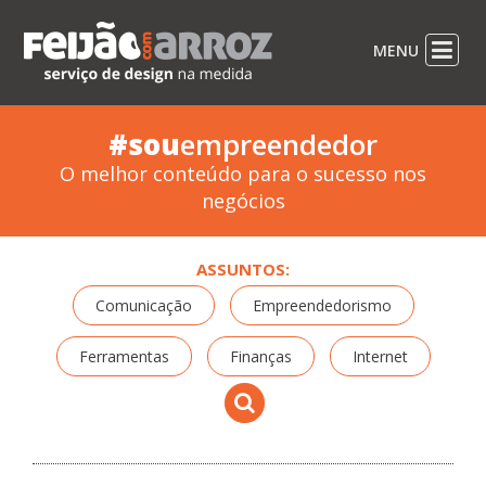
MENU
#sou
empreendedor
O melhor conteúdo para o sucesso nos
negócios
ASSUNTOS:
Comunicação
Empreendedorismo
Ferramentas
Finanças
Internet