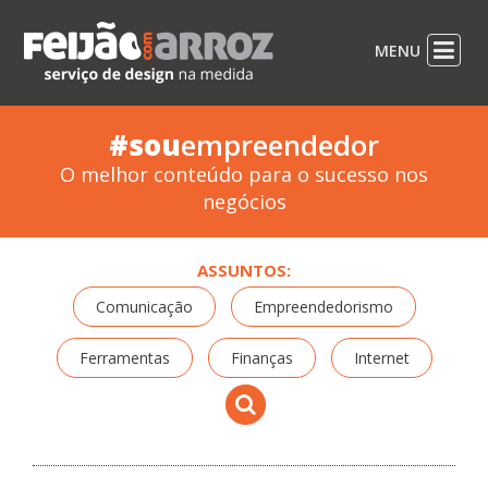
MENU
#sou
empreendedor
O melhor conteúdo para o sucesso nos
negócios
ASSUNTOS:
Comunicação
Empreendedorismo
Ferramentas
Finanças
Internet