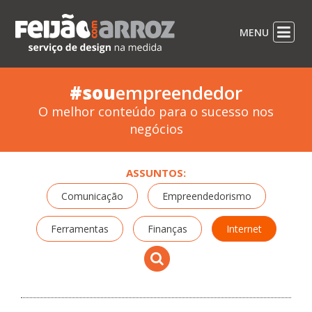
MENU
#sou
empreendedor
O melhor conteúdo para o sucesso nos
negócios
ASSUNTOS:
Comunicação
Empreendedorismo
Ferramentas
Finanças
Internet