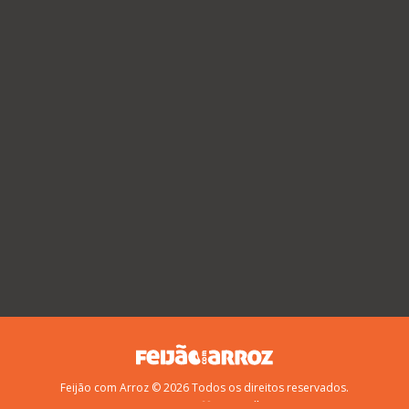
Feijão com Arroz © 2026 Todos os direitos reservados.
Feito com
no
Brasil
!