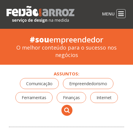
MENU
#sou
empreendedor
O melhor conteúdo para o sucesso nos
negócios
ASSUNTOS:
Comunicação
Empreendedorismo
Ferramentas
Finanças
Internet