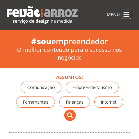
MENU
#sou
empreendedor
O melhor conteúdo para o sucesso nos
negócios
ASSUNTOS:
Comunicação
Empreendedorismo
Ferramentas
Finanças
Internet